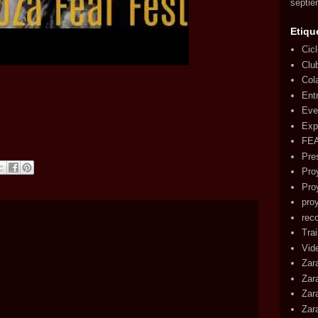
septie
Etiqu
Cic
Clu
Col
Ent
Eve
Exp
FE
Pre
Pro
Pro
pro
rec
Tra
Vid
Zar
Zar
Zar
Zar