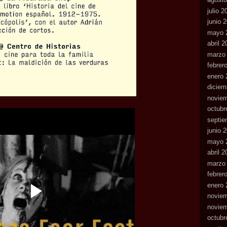
julio 2
junio 
mayo 
abril 
marzo
febrer
enero 
diciem
novie
octubr
septie
junio 
mayo 
abril 
marzo
febrer
enero 
novie
novie
octubr