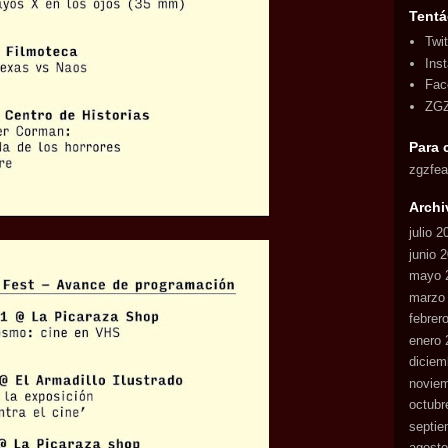
Tentá
Twit
Ins
Fac
ZGZ
Para 
zgzfe
Archi
julio 2
junio 
mayo 
marzo
febrer
enero 
diciem
novie
octubr
septie
agosto