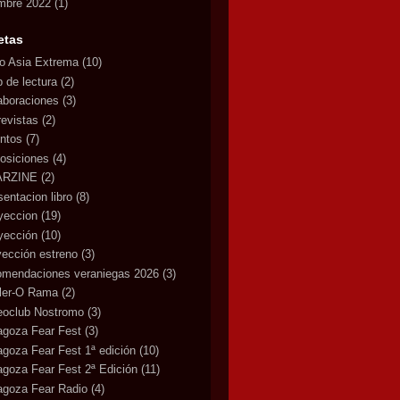
mbre 2022
(1)
etas
lo Asia Extrema
(10)
b de lectura
(2)
aboraciones
(3)
revistas
(2)
ntos
(7)
osiciones
(4)
ARZINE
(2)
sentacion libro
(8)
yeccion
(19)
yección
(10)
yección estreno
(3)
omendaciones veraniegas 2026
(3)
iler-O Rama
(2)
eoclub Nostromo
(3)
agoza Fear Fest
(3)
agoza Fear Fest 1ª edición
(10)
agoza Fear Fest 2ª Edición
(11)
agoza Fear Radio
(4)