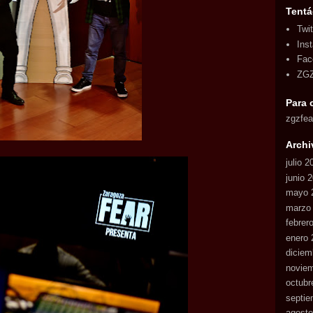
Tentá
Twit
Ins
Fac
ZGZ
Para 
zgzfe
Archi
julio 2
junio 
mayo 
marzo
febrer
enero 
diciem
novie
octubr
septie
agosto