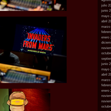
julio 2
junio 
mayo 
abril 
marzo
febrer
enero 
diciem
novie
octubr
septie
junio 
mayo 
abril 
marzo
febrer
enero 
novie
novie
octubr