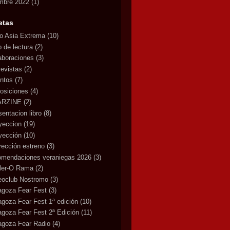
mbre 2022
(1)
etas
lo Asia Extrema
(10)
b de lectura
(2)
aboraciones
(3)
revistas
(2)
ntos
(7)
osiciones
(4)
ARZINE
(2)
sentacion libro
(8)
yeccion
(19)
yección
(10)
yección estreno
(3)
omendaciones veraniegas 2026
(3)
iler-O Rama
(2)
eoclub Nostromo
(3)
agoza Fear Fest
(3)
agoza Fear Fest 1ª edición
(10)
agoza Fear Fest 2ª Edición
(11)
agoza Fear Radio
(4)