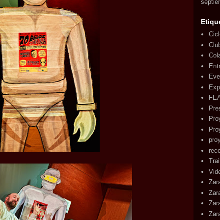
septie
Etiqu
Cic
Clu
Col
Ent
Eve
Exp
FE
Pre
Pro
Pro
pro
rec
Tra
Vid
Zar
Zar
Zar
Zar